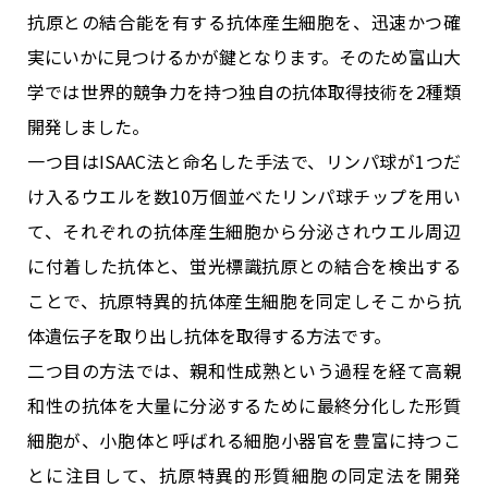
抗原との結合能を有する抗体産生細胞を、迅速かつ確
実にいかに見つけるかが鍵となります。そのため富山大
学では世界的競争力を持つ独自の抗体取得技術を2種類
開発しました。
一つ目はISAAC法と命名した手法で、リンパ球が1つだ
け入るウエルを数10万個並べたリンパ球チップを用い
て、それぞれの抗体産生細胞から分泌されウエル周辺
に付着した抗体と、蛍光標識抗原との結合を検出する
ことで、抗原特異的抗体産生細胞を同定しそこから抗
体遺伝子を取り出し抗体を取得する方法です。
二つ目の方法では、親和性成熟という過程を経て高親
和性の抗体を大量に分泌するために最終分化した形質
細胞が、小胞体と呼ばれる細胞小器官を豊富に持つこ
とに注目して、抗原特異的形質細胞の同定法を開発